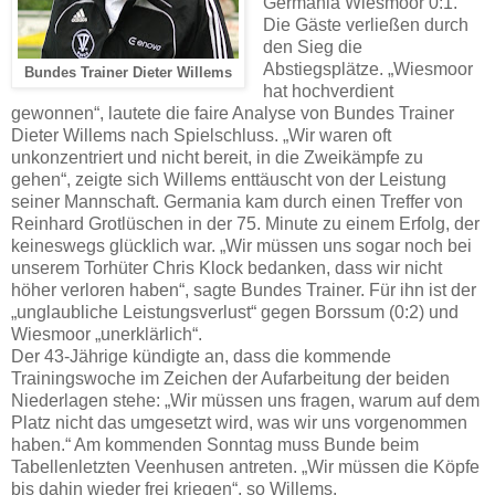
Germania Wiesmoor 0:1.
Die Gäste verließen durch
den Sieg die
Abstiegsplätze. „Wiesmoor
Bundes Trainer Dieter Willems
hat hochverdient
gewonnen“, lautete die faire Analyse von Bundes Trainer
Dieter Willems nach Spielschluss. „Wir waren oft
unkonzentriert und nicht bereit, in die Zweikämpfe zu
gehen“, zeigte sich Willems enttäuscht von der Leistung
seiner Mannschaft. Germania kam durch einen Treffer von
Reinhard Grotlüschen in der 75. Minute zu einem Erfolg, der
keineswegs glücklich war. „Wir müssen uns sogar noch bei
unserem Torhüter Chris Klock bedanken, dass wir nicht
höher verloren haben“, sagte Bundes Trainer. Für ihn ist der
„unglaubliche Leistungsverlust“ gegen Borssum (0:2) und
Wiesmoor „unerklärlich“.
Der 43-Jährige kündigte an, dass die kommende
Trainingswoche im Zeichen der Aufarbeitung der beiden
Niederlagen stehe: „Wir müssen uns fragen, warum auf dem
Platz nicht das umgesetzt wird, was wir uns vorgenommen
haben.“ Am kommenden Sonntag muss Bunde beim
Tabellenletzten Veenhusen antreten. „Wir müssen die Köpfe
bis dahin wieder frei kriegen“, so Willems.