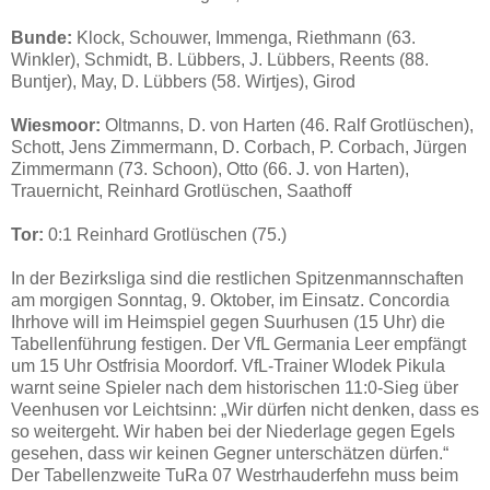
Bunde:
Klock, Schouwer, Immenga, Riethmann (63.
Winkler), Schmidt, B. Lübbers, J. Lübbers, Reents (88.
Buntjer), May, D. Lübbers (58. Wirtjes), Girod
Wiesmoor:
Oltmanns, D. von Harten (46. Ralf Grotlüschen),
Schott, Jens Zimmermann, D. Corbach, P. Corbach, Jürgen
Zimmermann (73. Schoon), Otto (66. J. von Harten),
Trauernicht, Reinhard Grotlüschen, Saathoff
Tor:
0:1 Reinhard Grotlüschen (75.)
In der Bezirksliga sind die restlichen Spitzenmannschaften
am morgigen Sonntag, 9. Oktober, im Einsatz. Concordia
Ihrhove will im Heimspiel gegen Suurhusen (15 Uhr) die
Tabellenführung festigen. Der VfL Germania Leer empfängt
um 15 Uhr Ostfrisia Moordorf. VfL-Trainer Wlodek Pikula
warnt seine Spieler nach dem historischen 11:0-Sieg über
Veenhusen vor Leichtsinn: „Wir dürfen nicht denken, dass es
so weitergeht. Wir haben bei der Niederlage gegen Egels
gesehen, dass wir keinen Gegner unterschätzen dürfen.“
Der Tabellenzweite TuRa 07 Westrhauderfehn muss beim